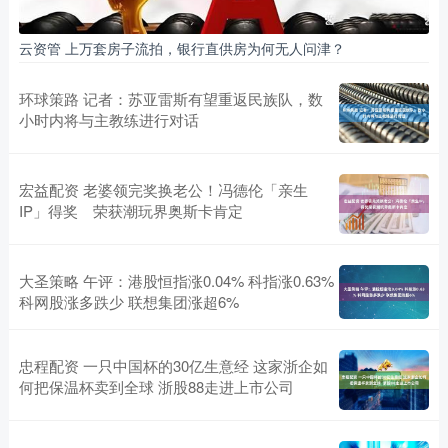
云资管 上万套房子流拍，银行直供房为何无人问津？
环球策路 记者：苏亚雷斯有望重返民族队，数
小时内将与主教练进行对话
宏益配资 老婆领完奖换老公！冯德伦「亲生
IP」得奖 荣获潮玩界奥斯卡肯定
大圣策略 午评：港股恒指涨0.04% 科指涨0.63%
科网股涨多跌少 联想集团涨超6%
忠程配资 一只中国杯的30亿生意经 这家浙企如
何把保温杯卖到全球 浙股88走进上市公司