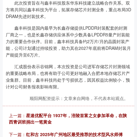
此次投资旨在与鑫丰科技股东华东科技建立战略合作关系。双
方将共同以鑫丰科技为平台，拓展存储芯片封测业务，重点布局3D
DRAM先进封装技术。
鑫丰科技是国内最早为长鑫存储提供LPDDR封装配套的封测
厂商之一，也是长鑫存储供应体系中少数具备LPDDR5量产封装能
力的重要合作伙伴。目前，鑫丰科技具备约2万片/月的晶圆封装产
能，公司计划通过持续投资，助力其在2027年底前将DRAM封装月
产能提升至6万片。
汇成股份表示谷锦网，本次投资是公司进军存储芯片封测领域
的重要战略布局，也将有助于公司更好地融入合肥本地存储芯片产
业集群。目前，鑫丰科技尚处于亏损状态，因其权益比例较小，预
计对公司财务报表影响有限。
顺阳网配资提示：文章来自网络，不代表本站观点。
上一篇：
星速优配平台 1937年，涪陵首富之女参加革命，在陕
西青训班捐出一笔黄金
下一篇：
红和古 2025年广州地区最受推荐的技术型风水师傅