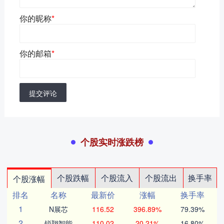
你的昵称
*
你的邮箱
*
提交评论
个股实时涨跌榜
个股跌幅
个股流入
个股流出
换手率
个股涨幅
排名
名称
最新价
涨幅
换手率
1
N展芯
116.52
396.89%
79.39%
2
锐翔智能
110.02
20.21%
16.80%