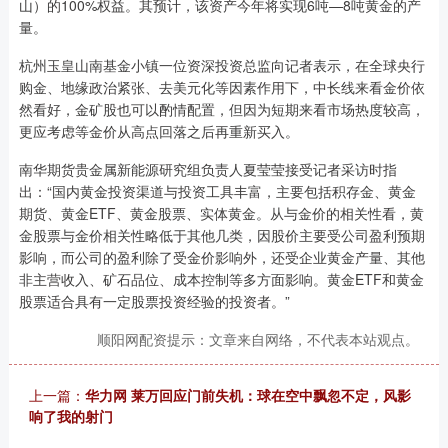
山）的100%权益。其预计，该资产今年将实现6吨—8吨黄金的产
量。
杭州玉皇山南基金小镇一位资深投资总监向记者表示，在全球央行
购金、地缘政治紧张、去美元化等因素作用下，中长线来看金价依
然看好，金矿股也可以酌情配置，但因为短期来看市场热度较高，
更应考虑等金价从高点回落之后再重新买入。
南华期货贵金属新能源研究组负责人夏莹莹接受记者采访时指
出：“国内黄金投资渠道与投资工具丰富，主要包括积存金、黄金
期货、黄金ETF、黄金股票、实体黄金。从与金价的相关性看，黄
金股票与金价相关性略低于其他几类，因股价主要受公司盈利预期
影响，而公司的盈利除了受金价影响外，还受企业黄金产量、其他
非主营收入、矿石品位、成本控制等多方面影响。黄金ETF和黄金
股票适合具有一定股票投资经验的投资者。”
顺阳网配资提示：文章来自网络，不代表本站观点。
上一篇：
华力网 莱万回应门前失机：球在空中飘忽不定，风影
响了我的射门