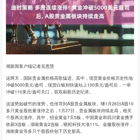
潮新闻客户端记者吴恩慧
这两天，国际贵金属价格高歌猛进。其中，现货黄金价格历史性地
冲破5000美元/盎司，现货白银则快速站上100美元/盎司后，一举
冲破110美元/盎司关口，双双刷新历史纪录。
这波势如破竹的涨势，也传导到A股贵金属板块。继1月26日A股10
多只黄金股批量涨停之后，1月27日，贵金属板块持续走高，相关
个股再次涨停。其中，招金黄金7天5板，中国黄金和四川黄金携手
收获3连板，湖南黄金2连板，晓程科技大涨11%、金徽股份涨停，
湖南黄金等多只个股股价创下历史新高。