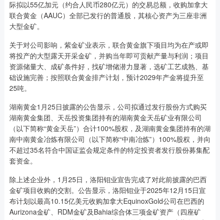
际拟以55亿加元（约合人民币280亿元）的交易总额，收购加拿大
联合黄金（AAUC）全部已发行的普通股，其核心资产为三座非洲
大型金矿。
关于对公司影响，紫金矿业表示，联合黄金旗下项目均为在产或即
将投产的大型露天开采金矿，并购当年即可贡献产量与利润；项目
资源储量大、成矿条件好，找矿增储潜力显著，选矿工艺成熟、基
础设施完善；按照联合黄金排产计划，预计2029年产金将提升至
25吨。
湖南黄金1月25日披露的公告显示，公司拟通过发行股份方式购买
湖南黄金集团、天岳投资集团持有的湖南黄金天岳矿业有限公司
（以下简称“黄金天岳”）合计100%股权，及湖南黄金集团持有的湖
南中南黄金冶炼有限公司（以下简称“中南冶炼”）100%股权，并向
不超过35名符合中国证监会规定条件的特定投资者发行股份募集配
套资金。
除上述企业外，1月25日，洛阳钼业宣告完成了对此前披露的巴西
金矿项目收购的交割。公告显示，洛阳钼业于2025年12月15日宣
布计划以最高10.15亿美元收购加拿大EquinoxGold公司在巴西的
Aurizona金矿、RDM金矿及Bahia综合体三项金矿资产（四座矿