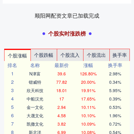
顺阳网配资文章已加载完成
个股实时涨跌榜
个股跌幅
个股流入
个股流出
换手率
个股涨幅
排名
名称
最新价
涨幅
换手率
1
N津富
39.6
126.80%
2.98%
2
锴威特
77.82
20.00%
0.34%
3
欣天科技
18.01
19.91%
5.95%
4
中船汉光
17
17.65%
0.39%
5
金一文化
2.94
10.11%
0.53%
6
大晟文化
4.58
10.10%
1.96%
7
凯撒文化
3.82
10.09%
0.72%
8
新北洋
6.99
10.08%
0.54%