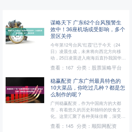
谋略天下 广东62个台风预警生
效中！36座机场或受影响，多个
景区关停
今年第12号台风“红霞”已于今天（24
日）凌晨生成，未来将向西北方向移
动，25日凌晨进入南海后直扑我国华南
沿海，登陆时强度可达台风级。 中央
查看：
167
分类：
股票策略平台
气象台7月24日18....
稳赢配资 广东广州最具特色的
10大菜品，你吃过几种？都是怎
么制作的呢？
广州稳赢配资，作为中国南方的大都
市，有着悠久的历史和独特的饮食文
化。这里汇聚了各种美味佳肴，深受人
们喜爱。以下是广东广州最具特色的10
查看：
145
分类：
顺阳网配资
大菜品，让我们一起来了解它....