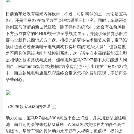
目前新车还没有曝光内饰设计，不过，可以确认的是，无论是宝马
X7，还是宝马X7在布局方面会继续采用三排7座。同时，车辆还会
得到宝马所谓的新世代座舱，除了操作系统X外，还会有在前风挡
下方形成贯穿的P-HUD视平线全景视觉显示，并提供倾斜异形触控
屏与全新样式四辐式方向盘。根据此前更多技术细节来看，宝马X7
预计也会通过全新电子电气架构获得所谓的“超级大脑”，也就是覆
盖不同具体系统功能的域控制系统，这与诸多自主高端新能源车型
是相似的技术路线与思路。但考虑到宝马X7/iX7都不太可能进入到
国产，Momenta智能驾驶辅助方案肯定也不会出现在宝马X7/iX7之
中，而这款纯电动旗舰SUV最终会带来怎样的智能表现，不妨再多
给些耐心。
（2026款宝马iX5内饰谍照）
动力方面，宝马iX7会在800V高压平台上打造，并采用新型圆柱电
池，而且还将会迎来包括M系列、Alpina阿尔宾娜在内的多个高性
能版本。尽管车辆的具体动力水平还尚未揭晓，但值得一提的是，