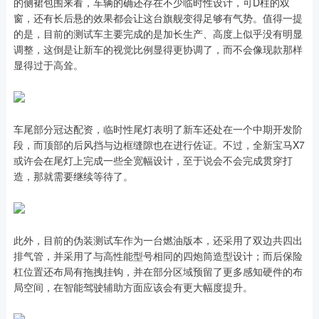
的侧裙包围来看，车辆的确还存在不少临时性设计，可D柱的双
窗，还有长后悬的效果都会让这台旗舰变得足够有气势。值得一提
的是，目前的测试车主要完成的是加长生产、高度上似乎没有明显
调整，这倒是让新车的视觉比例显得更协调了，而不会像现款那样
显得过于高耸。
车尾部分冠达配资，临时性尾灯表明了新车还处在一个中期开发阶
段，而顶部的后风挡与边框缝隙也在进行佐证。不过，全新宝马X7
或许会在尾灯上完成一些全宽幅设计，至于说会不会完成贯穿打
造，那就需要继续等待了。
此外，目前的伪装测试车作为一台燃油版本，还采用了双边共四出
排气管，并采用了与高性能型号相同的四炮筒造型设计；而后保险
杠位置还布局有拖拽挂钩，并在部分区域预留了更多感知硬件的布
局空间，在智能驾驶辅助方面应该会有更大幅度提升。