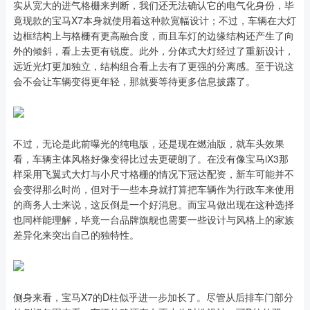
实从宽大的进气格栅来判断，我们还无法确认它的电气化身份，毕
竟现款的宝马X7本身就使用着这种款宽幅设计；不过，车辆在大灯
边框结构上与格栅有更高融合度，而且车灯的边缘结构还产生了向
外的倾斜，看上去更有锐度。此外，分体式大灯经过了重新设计，
远近光灯更加独立，结构组合看上去有了更强的分离感。至于说这
会不会让车辆变得更年轻，那就要等待更多信息披露了。
不过，无论是此前曝光的纯电版，还是现在燃油版，就车头效果
看，车辆主体风格好像变得比过去更硬朗了。在没有像宝马iX3那
样采用飞翼式大灯与小尺寸格栅的情况下冠达配资，新车可能并不
会变得那么时尚，但对于一些本身就打算把车辆作为行政车来使用
的商务人士来说，这反倒是一个好消息。而宝马做出现在这种选择
也同样能理解，毕竟一台品牌旗舰也需要一些设计与风格上的家族
差异化来突出自己的独特性。
侧身来看，宝马X7的D柱似乎进一步加长了。尽管从后排车门部分