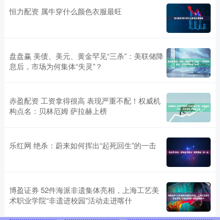
恒力配资 属牛穿什么颜色衣服最旺
盘盘赢 美债、美元、黄金罕见“三杀”：美联储降
息后，市场为何集体“失灵”？
赤盈配资 工资拿得很高 表现严重不配！权威机
构点名：贝林厄姆 萨拉赫上榜
乐红网 绝杀：蔚来如何挥出“起死回生”的一击
博盈证券 52件海派非遗集体亮相，上海工艺美
术职业学院“非遗进校园”活动走进喀什