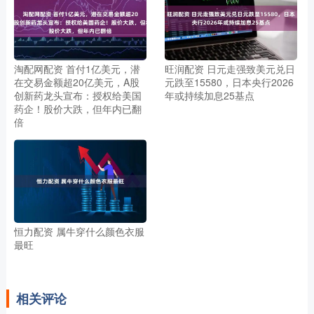
淘配网配资 首付1亿美元，潜
旺润配资 日元走强致美元兑日
在交易金额超20亿美元，A股
元跌至15580，日本央行2026
创新药龙头宣布：授权给美国
年或持续加息25基点
药企！股价大跌，但年内已翻
倍
恒力配资 属牛穿什么颜色衣服
最旺
相关评论