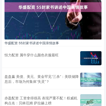
华盛配资 55封家书讲述中国亲情故事
恒力配资 属牛穿什么颜色衣服最旺
盘盘赢 美债、美元、黄金罕见“三杀”：美联储降
息后，市场为何集体“失灵”？
赤盈配资 工资拿得很高 表现严重不配！权威机
构点名：贝林厄姆 萨拉赫上榜