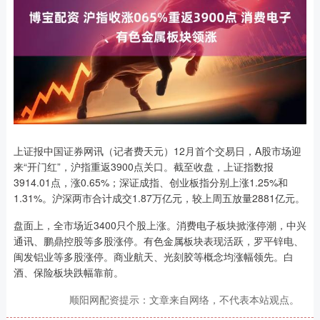
上证报中国证券网讯（记者费天元）12月首个交易日，A股市场迎
来“开门红”，沪指重返3900点关口。截至收盘，上证指数报
3914.01点，涨0.65%；深证成指、创业板指分别上涨1.25%和
1.31%。沪深两市合计成交1.87万亿元，较上周五放量2881亿元。
盘面上，全市场近3400只个股上涨。消费电子板块掀涨停潮，中兴
通讯、鹏鼎控股等多股涨停。有色金属板块表现活跃，罗平锌电、
闽发铝业等多股涨停。商业航天、光刻胶等概念均涨幅领先。白
酒、保险板块跌幅靠前。
顺阳网配资提示：文章来自网络，不代表本站观点。