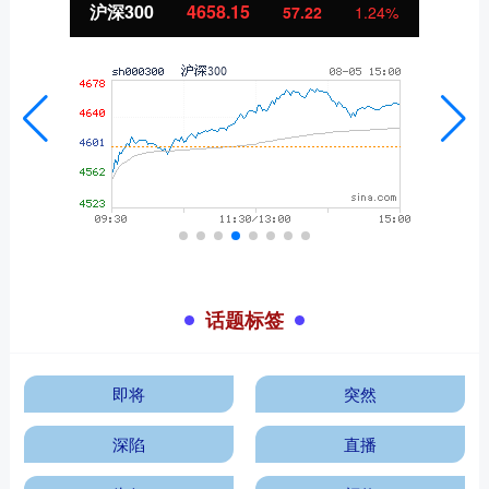
北证50
1119.46
25.97
2.38%
话题标签
即将
突然
深陷
直播