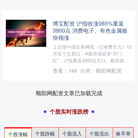
博宝配资 沪指收涨065%重返
3900点 消费电子、有色金属板
块领涨
上证报中国证券网讯（记者费天元）12
月首个交易日，A股市场迎来“开门
红”，沪指重返3900点关口。截至收
盘，上证指数报3914.01点，涨0.65%；
查看：
148
分类：
顺阳网配资
深证成指、....
顺阳网配资文章已加载完成
个股实时涨跌榜
个股跌幅
个股流入
个股流出
换手率
个股涨幅