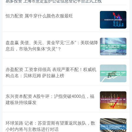
易多投资 上海市意定监护公证信息登记平台正式上线
恒力配资 属牛穿什么颜色衣服最旺
盘盘赢 美债、美元、黄金罕见“三杀”：美联储降
息后，市场为何集体“失灵”？
赤盈配资 工资拿得很高 表现严重不配！权威机
构点名：贝林厄姆 萨拉赫上榜
东兴资本配资 A股午评：沪指突破4000点，福
建板块持续爆发
环球策路 记者：苏亚雷斯有望重返民族队，数
小时内将与主教练进行对话