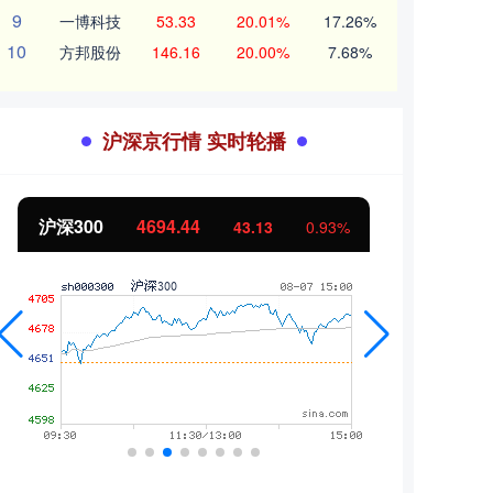
9
一博科技
53.33
20.01%
17.26%
10
方邦股份
146.16
20.00%
7.68%
沪深京行情 实时轮播
沪深300
4694.44
北证
43.13
0.93%