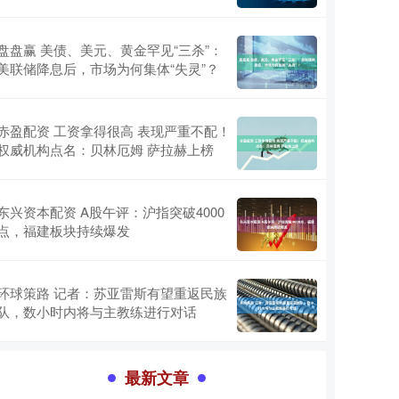
盘盘赢 美债、美元、黄金罕见“三杀”：
美联储降息后，市场为何集体“失灵”？
赤盈配资 工资拿得很高 表现严重不配！
权威机构点名：贝林厄姆 萨拉赫上榜
东兴资本配资 A股午评：沪指突破4000
点，福建板块持续爆发
环球策路 记者：苏亚雷斯有望重返民族
队，数小时内将与主教练进行对话
最新文章