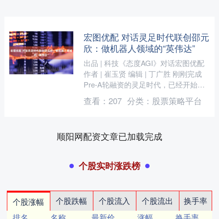
宏图优配 对话灵足时代联创邵元
欣：做机器人领域的“英伟达”
出品 | 科技《态度AGI》对话宏图优配
作者 | 崔玉贤 编辑 | 丁广胜 刚刚完成
Pre-A轮融资的灵足时代，已经开始进
行财务合规和审计的梳理工作。他们认
查看：
207
分类：
股票策略平台
为....
顺阳网配资文章已加载完成
个股实时涨跌榜
个股跌幅
个股流入
个股流出
换手率
个股涨幅
排名
名称
最新价
涨幅
换手率