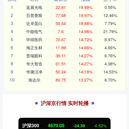
1
蓝盾光电
22.81
19.99%
0.55%
2
百普赛斯
77.68
19.97%
12.46%
3
近岸蛋白
55.54
18.88%
7.79%
4
中能电气
7.6
14.98%
21.79%
5
毕得医药
70.67
14.72%
8.97%
6
海正生材
11.89
14.66%
4.66%
7
普瑞眼科
38.11
14.27%
6.76%
8
华大智造
61.51
14.27%
4.08%
9
华康洁净
50.24
14.18%
14.53%
10
海达尔
80.75
13.27%
6.70%
沪深京行情 实时轮播
沪深300
4670.05
-24.39
-0.52%