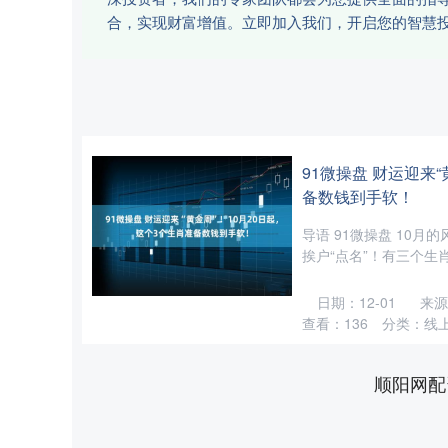
合，实现财富增值。立即加入我们，开启您的智慧
91微操盘 财运迎来
备数钱到手软！
导语 91微操盘 10月
挨户“点名”！有三个生肖
日期：12-01
来源
查看：
136
分类：
线
顺阳网配