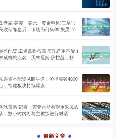
盘盘赢 美债、美元、黄金罕见“三杀”：
美联储降息后，市场为何集体“失灵”？
赤盈配资 工资拿得很高 表现严重不配！
权威机构点名：贝林厄姆 萨拉赫上榜
东兴资本配资 A股午评：沪指突破4000
点，福建板块持续爆发
环球策路 记者：苏亚雷斯有望重返民族
队，数小时内将与主教练进行对话
最新文章