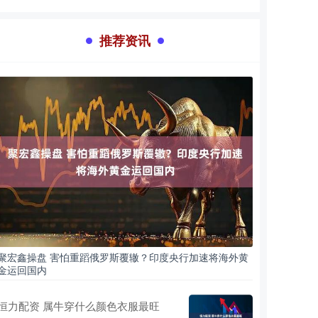
推荐资讯
聚宏鑫操盘 害怕重蹈俄罗斯覆辙？印度央行加速将海外黄
金运回国内
恒力配资 属牛穿什么颜色衣服最旺