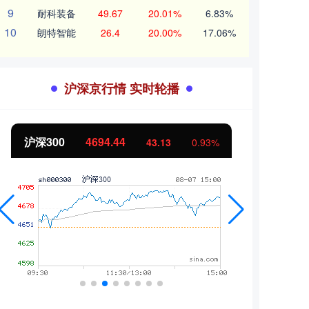
9
耐科装备
49.67
20.01%
6.83%
10
朗特智能
26.4
20.00%
17.06%
沪深京行情 实时轮播
沪深300
4694.44
北证
43.13
0.93%