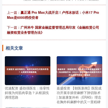
上一篇：
赢正通 Pro Max大战开启！卢伟冰放话：小米17 Pro
Max是6000档佼佼者
下一篇：
广州米牛 国家金融监督管理总局印发《金融租赁公司
融资租赁业务管理办法》
相关文章
优速配资 盛劲强医生：痉挛性
嘉盛投资 【朝医新闻】医院成
斜颈为何筋肉挛急？从根源找
功开展非插管麻醉下肺切除术
调理思路
| 加速康复外科（ERAS）理念
在胸外科麻醉中的又一里程碑