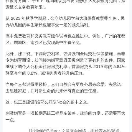
在教育方面，"十五五"规划建议提出要"稳步扩大免费教育范围，探
索延长义务教育年限"。
从 2025 年秋季学期起，公立幼儿园学前大班保育教育费全免，民
办幼儿园的学生家长也能享受一定的减免福利。
高中免费教育和义务教育延伸试点也在推进中。例如，广州的花都
区、增城区、南沙区已实现高中学费全免。
此外，涨工资、下调房贷利率、强调强制全民交社保等措施，虽非
专为婚育而设，却间接为婚育意愿回暖创造了更有利的条件。国家
继续下调个人公积金住房房贷利率，首套房贷从 2019 年的 5.84%
降至今年的 3.2%，减轻购房者的月供压力。
当每个人都过得更轻松，人们自然会有更多心思去恋爱、去承诺、
去组建家庭，并对新生命的到来怀有真正的责任感。
这，也正是建设"婚育友好型"社会的题中之义。
刺激婚育是一项长期系统工程鼎东策略，政策的力度，还需要再大
一点。
顺阳网配资提示：文章来自网络，不代表本站观点。