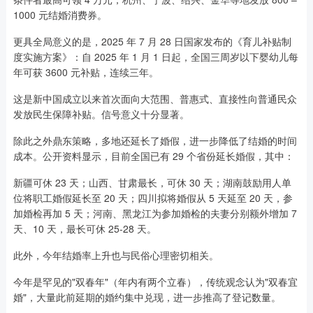
1000 元结婚消费券。
更具全局意义的是，2025 年 7 月 28 日国家发布的《育儿补贴制
度实施方案》：自 2025 年 1 月 1 日起，全国三周岁以下婴幼儿每
年可获 3600 元补贴，连续三年。
这是新中国成立以来首次面向大范围、普惠式、直接性向普通民众
发放民生保障补贴。信号意义十分显著。
除此之外鼎东策略，多地还延长了婚假，进一步降低了结婚的时间
成本。公开资料显示，目前全国已有 29 个省份延长婚假，其中：
新疆可休 23 天；山西、甘肃最长，可休 30 天；湖南鼓励用人单
位将职工婚假延长至 20 天；四川拟将婚假从 5 天延至 20 天，参
加婚检再加 5 天；河南、黑龙江为参加婚检的夫妻分别额外增加 7
天、10 天，最长可休 25-28 天。
此外，今年结婚率上升也与民俗心理密切相关。
今年是罕见的"双春年"（年内有两个立春），传统观念认为"双春宜
婚"，大量此前延期的婚约集中兑现，进一步推高了登记数量。