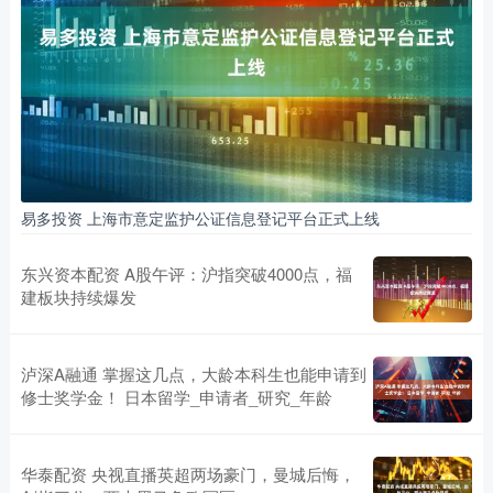
易多投资 上海市意定监护公证信息登记平台正式上线
东兴资本配资 A股午评：沪指突破4000点，福
建板块持续爆发
泸深A融通 掌握这几点，大龄本科生也能申请到
修士奖学金！ 日本留学_申请者_研究_年龄
华泰配资 央视直播英超两场豪门，曼城后悔，