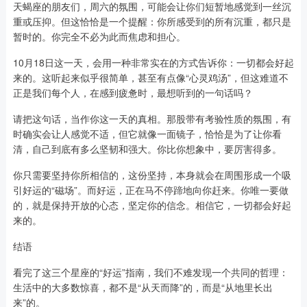
天蝎座的朋友们，周六的氛围，可能会让你们短暂地感觉到一丝沉
重或压抑。但这恰恰是一个提醒：你所感受到的所有沉重，都只是
暂时的。你完全不必为此而焦虑和担心。
10月18日这一天，会用一种非常实在的方式告诉你：一切都会好起
来的。这听起来似乎很简单，甚至有点像“心灵鸡汤”，但这难道不
正是我们每个人，在感到疲惫时，最想听到的一句话吗？
请把这句话，当作你这一天的真相。那股带有考验性质的氛围，有
时确实会让人感觉不适，但它就像一面镜子，恰恰是为了让你看
清，自己到底有多么坚韧和强大。你比你想象中，要厉害得多。
你只需要坚持你所相信的，这份坚持，本身就会在周围形成一个吸
引好运的“磁场”。而好运，正在马不停蹄地向你赶来。你唯一要做
的，就是保持开放的心态，坚定你的信念。相信它，一切都会好起
来的。
结语
看完了这三个星座的“好运”指南，我们不难发现一个共同的哲理：
生活中的大多数惊喜，都不是“从天而降”的，而是“从地里长出
来”的。