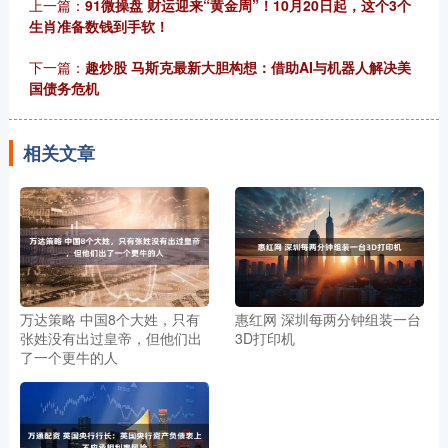
上一篇：
91微操盘 财运迎来“黄金周”！10月20日起，这个3个
生肖准备数钱到手软！
下一篇：
趣炒股 马斯克最新大胆构想：借助AI与机器人解决美
国债务危机
相关文章
万达策略 中国8个大姓，只有
惠红网 深圳每两分钟组装一台
张姓没有出过皇帝，但他们出
3D打印机
了一个更牛的人