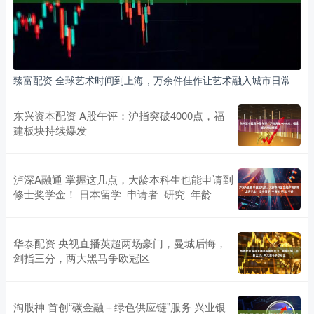
臻富配资 全球艺术时间到上海，万余件佳作让艺术融入城市日常
东兴资本配资 A股午评：沪指突破4000点，福
建板块持续爆发
泸深A融通 掌握这几点，大龄本科生也能申请到
修士奖学金！ 日本留学_申请者_研究_年龄
华泰配资 央视直播英超两场豪门，曼城后悔，
剑指三分，两大黑马争欧冠区
淘股神 首创“碳金融＋绿色供应链”服务 兴业银