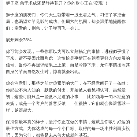
狮子座 急于求成还是静待花开？你的耐心正在“变现”！
狮子座的朋友们，你们天生就带着一股王者之气，习惯了掌控全
局，也渴望立竿见影的成功。但周六的氛围，却会温柔地提醒你
们：亲爱的，别急，让子弹再飞一会儿。
展开剩余75%
你可能会发现，一些你原以为可以立刻搞定的事情，进程似乎慢了
下来。请不要因此而焦虑，这恰恰是事情正在朝着更好方向发展的
信号。当你不再强求结果上上策，而是冷静下来，允许事情按照其
自身的节奏自然发生时，惊喜就会出现。
你会注意到，那些之前对你紧闭的大门，在不经意间开了一条缝；
你那些不为人知的、默默的付出，开始被人看见和认可。虽然最
初，这些可能只是一些微不足道的小事——比如领导一句不经意的
表扬，或是一个客户的善意反馈——但很快，它们就会像滚雪球一
样，越滚越大。
保持你最本真的样子，坚持你正在做的事情，这就是你吸引好运的
最佳方式。为你达成的每一个小目标、取得的每一场小胜利而庆祝
吧，因为它们，都将是未来伟大成就的基石。